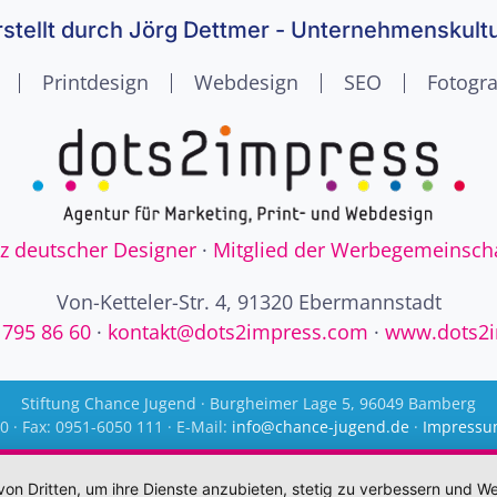
stellt durch Jörg Dettmer - Unternehmenskult
Printdesign
Webdesign
SEO
Fotogra
nz deutscher Designer
·
Mitglied der Werbegemeinsch
Von-Ketteler-Str. 4, 91320 Ebermannstadt
 795 86 60
·
kontakt@dots2impress.com
·
www.dots2
Stiftung Chance Jugend · Burgheimer Lage 5, 96049 Bamberg
0 · Fax: 0951-6050 111 · E-Mail:
info@chance-jugend.de
·
Impress
von Dritten, um ihre Dienste anzubieten, stetig zu verbessern und