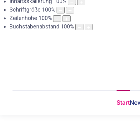
Inhaltsskalierung
100
%
Schriftgröße
100
%
Zeilenhöhe
100
%
Buchstabenabstand
100
%
Start
Ne