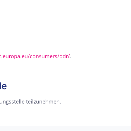
ec.europa.eu/consumers/odr/
.
le
tungsstelle teilzunehmen.